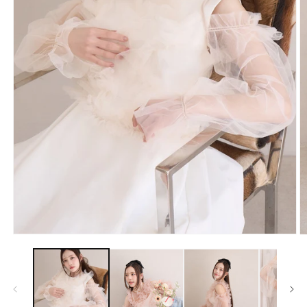
モ
ー
ダ
ル
で
メ