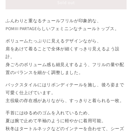
ン
Sold out
の
の
は
は
数
数
売
売
量
量
ふんわりと重なるチュールフリルが印象的な、
り
を
を
り
POMIII PARTAGEらしいフェミニンなチュールトップス。
切
減
増
切
れ
ら
や
れ
ボリュームたっぷりに見えるデザインながら、
す
す
て
て
肩をあけて着ることで全体が細くすっきり見えるよう設
い
い
計。
る
る
身ごろのボリューム感も細見えするよう、フリルの量や配
か
か
置のバランスを細かく調整しました。
販
販
バックスタイルにはリボンディテールを施し、後ろ姿まで
売
売
可愛く仕上げています。
で
で
主役級の存在感がありながら、すっきりと着られる一枚。
き
き
ま
ま
手首にはゆるめのゴムを入れているため、
せ
せ
夏は腕で止めて半袖のように軽やかに着用可能。
ん
ん
秋冬はタートルネックなどのインナーを合わせて、シーズ