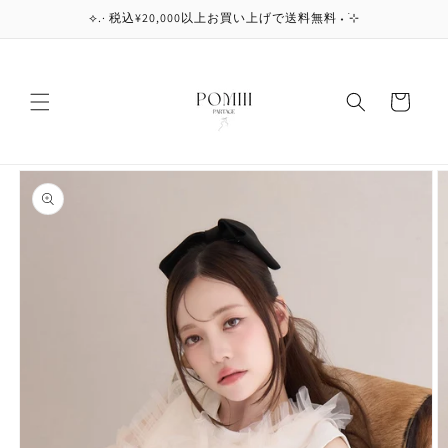
コンテ
⟡.· 税込¥20,000以上お買い上げで送料無料 ˖ ࣪⊹
ンツに
進む
カ
ー
ト
商品情
報にス
キップ