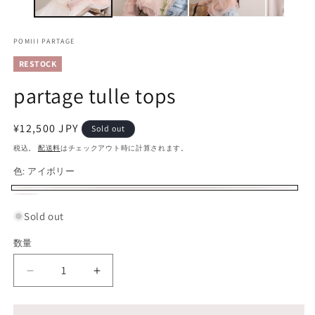
デ
ィ
ア
POMIII PARTAGE
(1)
(2
を
RESTOCK
開
く
partage tulle tops
通
¥12,500 JPY
Sold out
常
税込。
配送料
はチェックアウト時に計算されます。
価
色:
アイボリー
格
ア
バ
ピ
バ
イ
リ
Sold out
ン
リ
ボ
エ
ク
エ
数量
数
リ
ー
ー
量
ー
シ
partage
partage
シ
tulle
tulle
ョ
ョ
tops
tops
ン